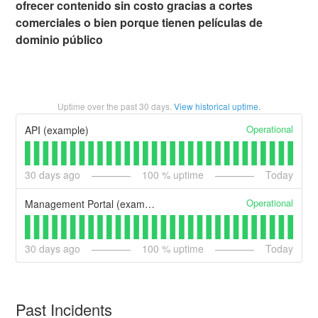
ofrecer contenido sin costo gracias a cortes
comerciales o bien porque tienen películas de
dominio público
Uptime over the past
30
days.
View historical uptime.
Operational
API (example)
30
days ago
100
% uptime
Today
Operational
Management Portal (example)
30
days ago
100
% uptime
Today
Past Incidents